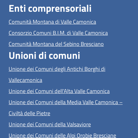
Enti comprensoriali
(apre in un'altra s
Comunità Montana di Valle Camonica
(apre in un'a
Consorzio Comuni B.I.M. di Valle Camonica
(apre in un'alt
Comunità Montana del Sebino Bresciano
Unioni di comuni
Unione dei Comuni degli Antichi Borghi di
(apre in un'altra scheda).
Vallecamonica
(apre in un'a
Unione dei Comuni dell'Alta Valle Camonica
Unione dei Comuni della Media Valle Camonica –
(apre in un'altra scheda).
Civiltà delle Pietre
(apre in un'altra sch
Unione dei Comuni della Valsaviore
(apre in u
Unione dei Comuni delle Alpi Orobie Bresciane