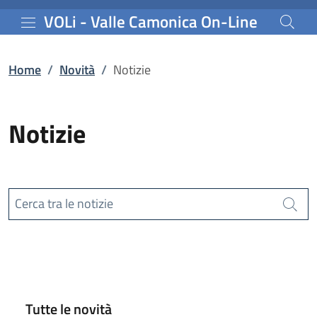
Notizie | VOLi - Valle C
Vai al contenuto principale
VOLi - Valle Camonica On-Line
Home
/
Novità
/
Notizie
Notizie
Cerca tra le notizie
Cerca
Tutte le novità